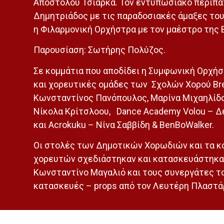
Απόστολου Τσιάρκα. Τον εντυπωσιακό περίπα
Δημητριάδος με τις παραδοσιακές άμαξες του
η Φιλαρμονική Ορχήστρα με τον μαέστρο της 
Παρουσίαση: Σωτήρης Πολύζος.
Σε κομμάτια που αποδίδει η Συμφωνική Ορχή
και χορευτικές ομάδες των Σχολών Χορού Br
Κωνσταντίνος Πανόπουλος, Μαρίνα Μιχαηλίδο
Νίκολα Κρίτσλοου, Dance Academy Volou – Δ
και Acrokuku – Νίνα Σαββίδη & BenBoWalker.
Οι στολές των Δημοτικών Χορωδιών και τα κ
χορευτών σχεδιάστηκαν και κατασκευάστηκα
Κωνσταντίνο Μαγαλιό και τους συνεργάτες το
κατασκευές – props από τον Λευτέρη Πλαστά