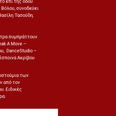
το επί της οδού
 Βόλου, συνοδεύει
Βασίλη Τασούδη.
στρα συμπράττουν
eak A Move –
υ, DanceStudio –
έσποινα Ακρίβου
οστούμια των
ν από τον
υ. Ειδικές
ρα.