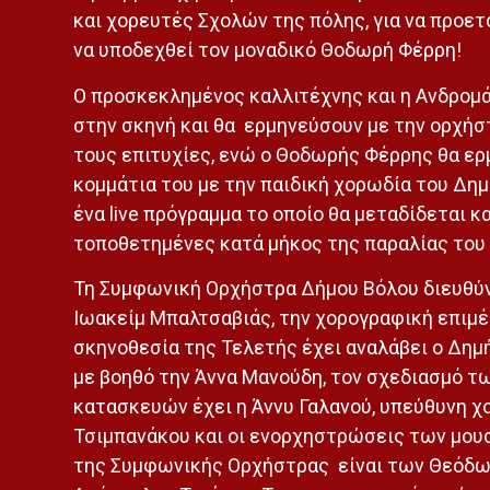
και χορευτές Σχολών της πόλης, για να προετ
να υποδεχθεί τον μοναδικό Θοδωρή Φέρρη!
Ο προσκεκλημένος καλλιτέχνης και η Ανδρομά
στην σκηνή και θα ερμηνεύσουν με την ορχήσ
τους επιτυχίες, ενώ ο Θοδωρής Φέρρης θα ερ
κομμάτια του με την παιδική χορωδία του Δημ
ένα live πρόγραμμα το οποίο θα μεταδίδεται κ
τοποθετημένες κατά μήκος της παραλίας του
Τη Συμφωνική Ορχήστρα Δήμου Βόλου διευθύν
Ιωακείμ Μπαλτσαβιάς, την χορογραφική επιμέ
σκηνοθεσία της Τελετής έχει αναλάβει ο Δη
με βοηθό την Άννα Μανούδη, τον σχεδιασμό τ
κατασκευών έχει η Άννυ Γαλανού, υπεύθυνη χ
Τσιμπανάκου και οι ενορχηστρώσεις των μου
της Συμφωνικής Ορχήστρας είναι των Θεόδω