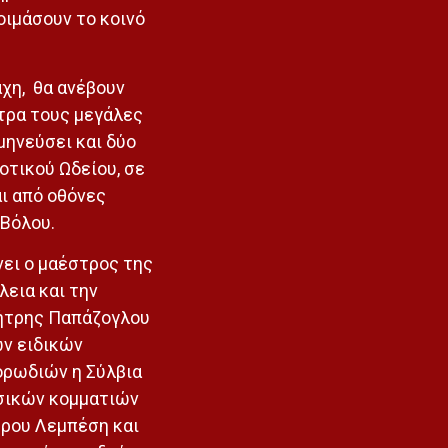
οιμάσουν το κοινό
χη, θα ανέβουν
τρα τους μεγάλες
μηνεύσει και δύο
οτικού Ωδείου, σε
αι από οθόνες
 Βόλου.
ει ο μαέστρος της
λεια και την
μήτρης Παπάζογλου
ων ειδικών
ορωδιών η Σύλβια
σικών κομματιών
ρου Λεμπέση και