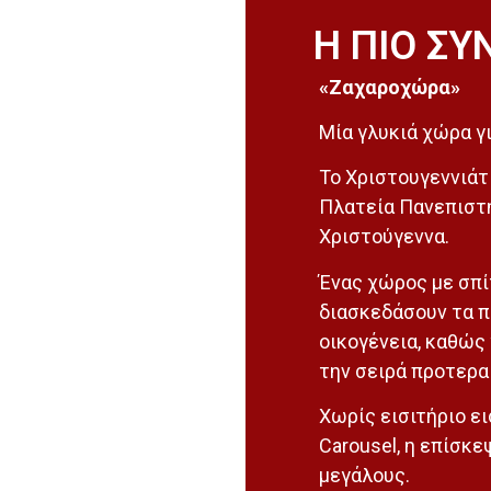
Η ΠΙΟ ΣΥ
«Ζαχαροχώρα»
Μία γλυκιά χώρα γ
Το Χριστουγεννιάτ
Πλατεία Πανεπιστη
Χριστούγεννα.
Ένας χώρος με σπί
διασκεδάσουν τα πα
οικογένεια, καθώς 
την σειρά προτερ
Χωρίς εισιτήριο ει
Carousel, η επίσκε
μεγάλους.